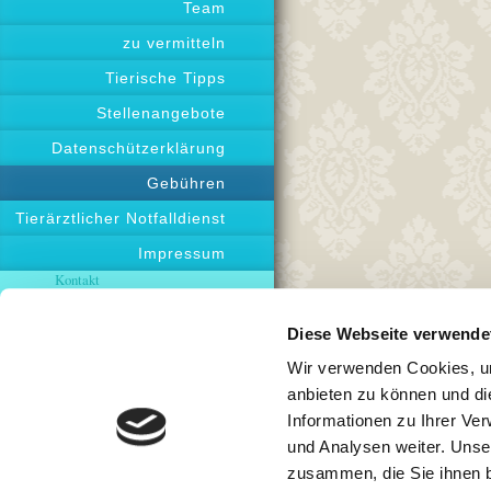
Team
zu vermitteln
Tierische Tipps
Stellenangebote
Datenschützerklärung
Gebühren
Tierärztlicher Notfalldienst
Impressum
Kontakt
Tierarztpraxis
Eugen
Bulich
Schulstrasse 21b
Diese Webseite verwende
39393
Hötensleben
Wir verwenden Cookies, um
Telefon
39405934690
anbieten zu können und di
E-Mail
Informationen zu Ihrer Ve
tierarztbulich@googlemail.com
und Analysen weiter. Unse
Nutzen Sie auch gerne unser
Kontaktformular
zusammen, die Sie ihnen b