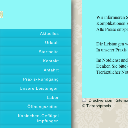
Unsere
Wir informieren 
Komplikationen zu
Alle Preise entsp
Aktuelles
Urlaub
Die Leistungen w
In unserer Praxis
Startseite
Im Notdienst un
Kontakt
Denken Sie bitte 
Anfahrt
Tierärztlicher Not
Praxis-Rundgang
Unsere Leistungen
Labor
Druckversion
|
Sitem
© Tierarztpraxis
Öffnungszeiten
Kaninchen-Geflügel
Impfungen